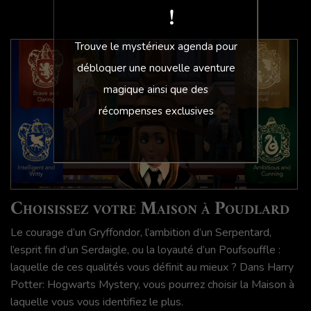
!
Commencez 
dans le mo
Trouve le mystérieux agenda pour
Devenez adult
débloquer une nouvelle aventure
et débloqu
magique ainsi que des
transplane
récompenses exclusives
nouvelle a
Choisissez votre Maison à Poudlard
Le courage d’un Gryffondor, l’ambition d’un Serpentard,
l’esprit fin d’un Serdaigle, ou la loyauté d’un Poufsouffle :
laquelle de ces qualités vous définit au mieux ? Dans Harry
Potter: Hogwarts Mystery, vous pourrez choisir la Maison à
laquelle vous vous identifiez le plus.